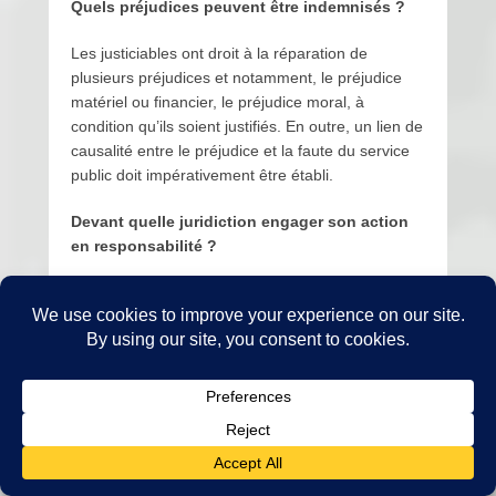
Quels préjudices peuvent être indemnisés ?
Les justiciables ont droit à la réparation de
plusieurs préjudices et notamment, le préjudice
matériel ou financier, le préjudice moral, à
condition qu’ils soient justifiés. En outre, un lien de
causalité entre le préjudice et la faute du service
public doit impérativement être établi.
Devant quelle juridiction engager son action
en responsabilité ?
Que ce soit en matière civile ou en matière
pénale, le tribunal judiciaire est la juridiction
compétente pour connaître de l’action en
responsabilité de l’État.
Procédure :
L’action en responsabilité de l’État est soumise au
respect de certaines formalités.