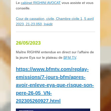
Le
cabinet RIGHINI AVOCAT
vous assiste et vous
conseille.
Cour de cassation, civile, Chambre civile 1, 5 avril
2023, 21-23.050, Inédit
26/05/2023
Maître RIGHINI entendue en direct sur l’affaire de
la jeune Eya sur le plateau de
BFM TV
.
https://www.bfmtv.com/replay-
emissions/7-jours-bfm/apres-
avoir-enleve-eya-que-risque-son-
pere-26-05_VN-
202305260927.html