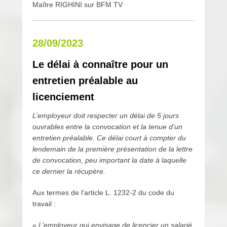
l
Maître RIGHINI sur BFM TV
e
1
2
28/09/2023
f
é
Le délai à connaître pour un
v
entretien préalable au
r
i
licenciement
e
r
L’employeur doit respecter un délai de 5 jours
2
ouvrables entre la convocation et la tenue d’un
0
entretien préalable. Ce délai court à compter du
1
lendemain de la première présentation de la lettre
6
de convocation, peu important la date à laquelle
p
ce dernier la récupère.
a
r
Aux termes de l’article L. 1232-2 du code du
p
travail :
a
u
«
L’employeur qui envisage de licencier un salarié