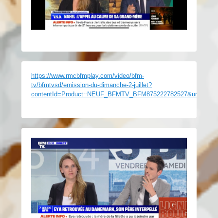
https://www.rmcbfmplay.com/video/bfm-
tv/bfmtvsd/emission-du-dimanche-2-juillet?
contentId=Product::NEUF_BFMTV_BFM875222782527&univers