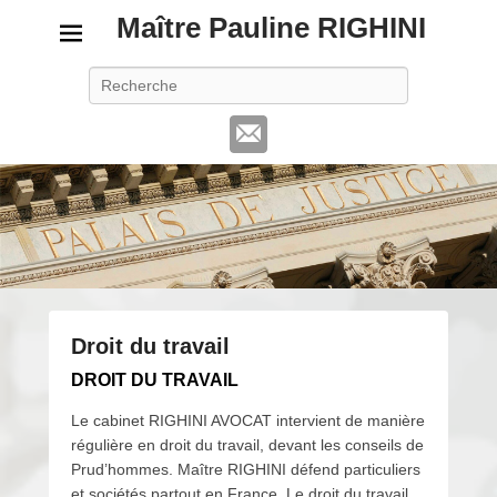
Maître Pauline RIGHINI
Recherche
Droit du travail
P
DROIT DU TRAVAIL
o
Le cabinet RIGHINI AVOCAT intervient de manière
s
régulière en droit du travail, devant les conseils de
t
Prud’hommes. Maître RIGHINI défend particuliers
é
et sociétés partout en France. Le droit du travail