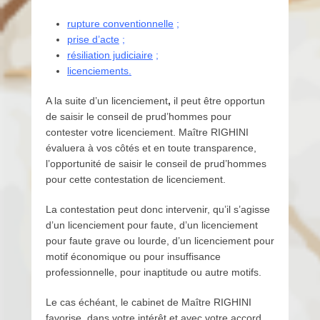
l
rupture conventionnelle
;
i
prise d’acte
;
n
résiliation judiciaire
;
e
licenciements.
A la suite d’un licenciement
,
il peut être opportun
de saisir le conseil de prud’hommes pour
contester votre licenciement. Maître RIGHINI
évaluera à vos côtés et en toute transparence,
l’opportunité de saisir le conseil de prud’hommes
pour cette contestation de licenciement.
La contestation peut donc intervenir, qu’il s’agisse
d’un licenciement pour faute, d’un licenciement
pour faute grave ou lourde, d’un licenciement pour
motif économique ou pour insuffisance
professionnelle, pour inaptitude ou autre motifs.
Le cas échéant, le cabinet de Maître RIGHINI
favorise, dans votre intérêt et avec votre accord