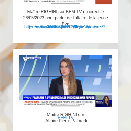
Maître RIGHINI sur BFM TV en direct le
26/05/2023 pour parler de l'affaire de la jeune
Eya
https://www.bfmtv.com/replay-emissions/7-jours-bfm/apres-avoir-enleve-eya-que-risque-son-pere-26-05_VN-202305260927.html
Maître RIGHINI sur
BFM TV
- Affaire Pierre Palmade