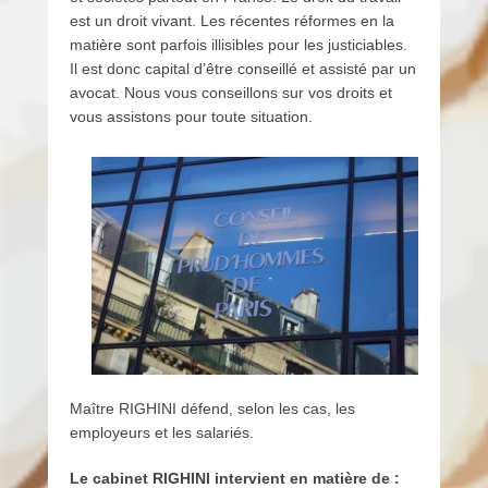
l
est un droit vivant. Les récentes réformes en la
e
matière sont parfois illisibles pour les justiciables.
2
Il est donc capital d’être conseillé et assisté par un
9
avocat. Nous vous conseillons sur vos droits et
j
vous assistons pour toute situation.
u
i
l
l
e
t
2
0
1
8
p
a
Maître RIGHINI défend, selon les cas, les
r
employeurs et les salariés.
p
a
Le cabinet RIGHINI intervient en matière de :
u