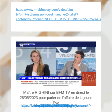
https://www.rmcbfmplay.com/video/bfm-
tv/bfmtvsd/emission-du-dimanche-2-juillet?
contentId=Product::NEUF_BFMTV_BFM875222782527&univers
Maître RIGHINI sur BFM TV en direct le
26/05/2023 pour parler de l'affaire de la jeune
Eya
https://www.bfmtv.com/replay-emissions/7-jours-bfm/apres-avoir-enleve-eya-que-risque-son-pere-26-05_VN-202305260927.html