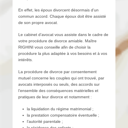
é
l
En effet, les époux divorcent désormais d’un
e
commun accord. Chaque époux doit être assisté
2
de son propre avocat.
9
j
Le cabinet d’avocat vous assiste dans le cadre de
u
votre procédure de divorce amiable. Maître
i
RIGHINI vous conseille afin de choisir la
l
procédure la plus adaptée à vos besoins et à vos
l
intérêts.
e
t
La procédure de divorce par consentement
2
mutuel concerne les couples qui ont trouvé, par
0
avocats interposés ou seuls, des accords sur
1
l’ensemble des conséquences matérielles et
8
pratiques de leur divorce et notamment :
p
a
la liquidation du régime matrimonial ;
r
la prestation compensatoire éventuelle ;
p
l’autorité parentale ;
a
la résidence des enfants ;