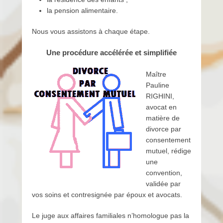
u
la pension alimentaire.
l
Nous vous assistons à chaque étape.
i
n
Une procédure accélérée et simplifiée
e
Maître
Pauline
RIGHINI,
avocat en
matière de
divorce par
consentement
mutuel, rédige
une
convention,
validée par
vos soins et contresignée par époux et avocats.
Le juge aux affaires familiales n’homologue pas la