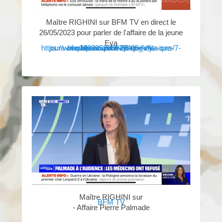
Maître RIGHINI sur BFM TV en direct le
26/05/2023 pour parler de l'affaire de la jeune
Eya
https://www.bfmtv.com/replay-emissions/7-jours-bfm/apres-avoir-enleve-eya-que-risque-son-pere-26-05_VN-202305260927.html
Maître RIGHINI sur
BFM TV
- Affaire Pierre Palmade