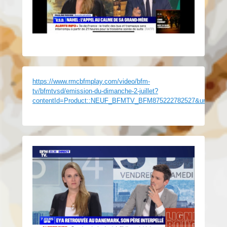
https://www.rmcbfmplay.com/video/bfm-
tv/bfmtvsd/emission-du-dimanche-2-juillet?
contentId=Product::NEUF_BFMTV_BFM875222782527&univers