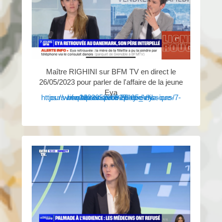
Maître RIGHINI sur BFM TV en direct le
26/05/2023 pour parler de l'affaire de la jeune
Eya
https://www.bfmtv.com/replay-emissions/7-jours-bfm/apres-avoir-enleve-eya-que-risque-son-pere-26-05_VN-202305260927.html