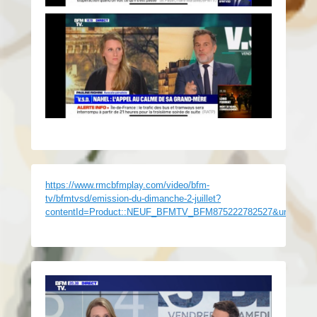
https://www.rmcbfmplay.com/video/bfm-
tv/bfmtvsd/emission-du-dimanche-2-juillet?
contentId=Product::NEUF_BFMTV_BFM875222782527&univers